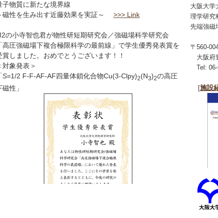
量子物質に新たな境界線
大阪大学
～磁性を生み出す近藤効果を実証～
>>> Link
理学研究
先端強磁
M2の小寺智也君が物性研短期研究会／強磁場科学研究会
「高圧強磁場下複合極限科学の最前線」で学生優秀発表賞を
〒560-00
受賞しました。おめでとうございます！！
大阪府豊
＜対象発表＞
Tel: 06-
「
S
=1/2 F-F-AF-AF四量体鎖化合物Cu(3-Clpy)
(N
)
の高圧
2
3
2
施設
下磁性」
[