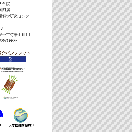
大学院
科附属
場科学研究センター
43
中市待兼山町1-1
6850-6685
紹介パンフレット
]