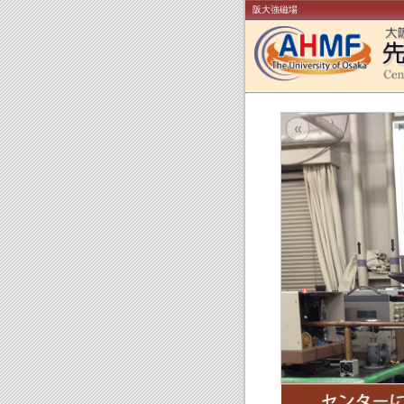
阪大強磁場
«