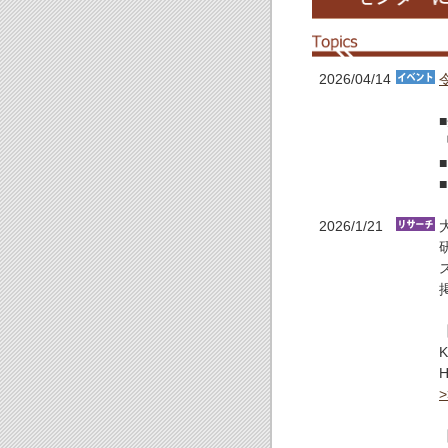
2026/04/14
2026/1/21
【
K
H
>