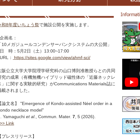
令和8年度いちょう祭
で施設公開を実施します。
■企画名：
「10メガジュールコンデンサーバンクシステムの大公開」
■日 時：5月2日（土）13:00~17:00
■URL：
https://sites.google.com/view/ahmf-sci/
大阪公立大学大学院理学研究科の山口博則准教授らとの共同
研究の成果（有機無機ハイブリッド磁性体の「近藤ネックレ
ス」に関する実験的研究）がCommunications Materials誌に
掲載されました。
論文名】 "Emergence of Kondo-assisted Néel order in a
ondo necklace model"
. Yamaguchi
et al
., Commun. Mater.
7
, 5 (2026).
>> Link
【プレスリリース】